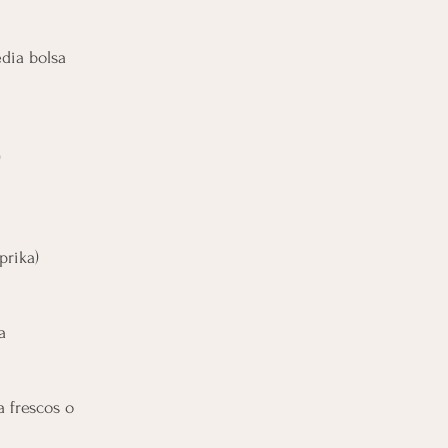
edia bolsa
)
prika)
a
 frescos o