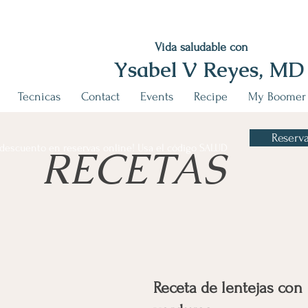
Vida saludable con
Ysabel V Reyes, MD
Tecnicas
Contact
Events
Recipe
My Boomer
Reserva
descuento en reservas online! Usa el código SALUD
RECETAS
Receta de lentejas con