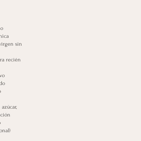
do
nica
virgen sin
ra recién
lvo
ido
o
 azúcar,
cción
o
onal)