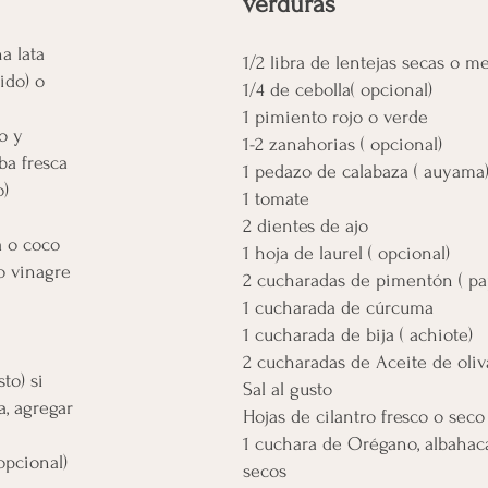
verduras
a lata
1/2 libra de lentejas secas o m
ido) o
1/4 de cebolla( opcional)
1 pimiento rojo o verde
o y
1-2 zanahorias ( opcional)
ba fresca
1 pedazo de calabaza ( auyama
o)
1 tomate
2 dientes de ajo
a o coco
1 hoja de laurel ( opcional)
o vinagre
2 cucharadas de pimentón ( pa
1 cucharada de cúrcuma
1 cucharada de bija ( achiote)
)
2 cucharadas de Aceite de oliv
to) si
Sal al gusto
a, agregar
Hojas de cilantro fresco o seco
1 cuchara de Orégano, albahaca
opcional)
secos