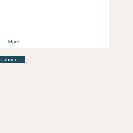
More
r ahora