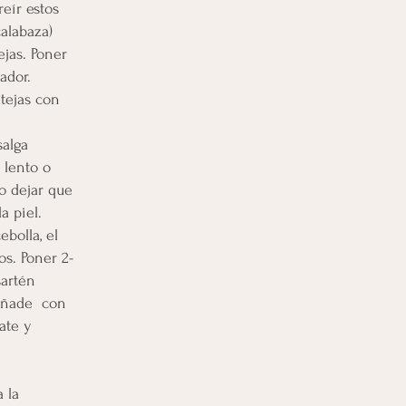
reír estos
alabaza)
ejas. Poner
ador.
tejas con
salga
 lento o
no dejar que
a piel.
ebolla, el
os. Poner 2-
sartén
 añade con
ate y
a la