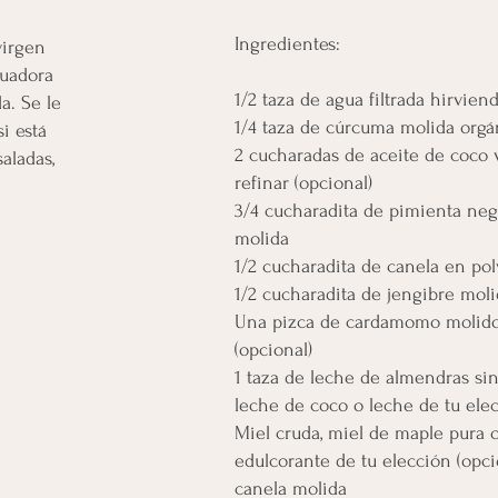
Ingredientes:
virgen
cuadora
1/2 taza de agua filtrada hirvien
a. Se le
1/4 taza de cúrcuma molida orgá
i está
2 cucharadas de aceite de coco 
aladas,
refinar (opcional)
3/4 cucharadita de pimienta neg
molida
1/2 cucharadita de canela en po
1/2 cucharadita de jengibre mol
Una pizca de cardamomo molid
(opcional)
1 taza de leche de almendras sin
leche de coco o leche de tu ele
Miel cruda, miel de maple pura 
edulcorante de tu elección (opci
canela molida