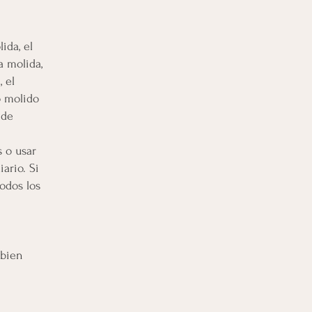
ida, el
a molida,
 el
o molido
 de
s o usar
ario. Si
odos los
 bien