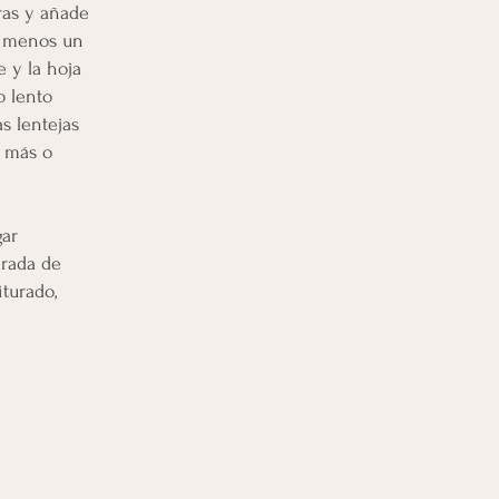
ras y añade
l menos un
 y la hoja
o lento
as lentejas
, más o
gar
arada de
iturado,