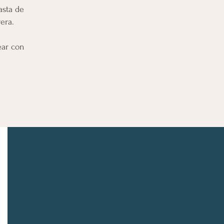
asta de
era.
ear con