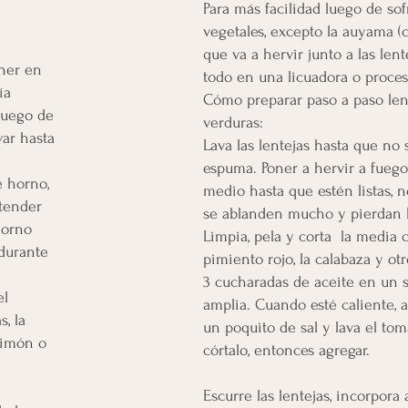
Para más facilidad luego de sof
vegetales, excepto la auyama (c
que va a hervir junto a las lent
oner en
todo en una licuadora o proces
ía
Cómo preparar paso a paso len
 luego de
verduras:
var hasta
Lava las lentejas hasta que no 
espuma. Poner a hervir a fuego
 horno,
medio hasta que estén listas, 
xtender
se ablanden mucho y pierdan l
horno
Limpia, pela y corta la media c
durante
pimiento rojo, la calabaza y otr
3 cucharadas de aceite en un 
el
amplia. Cuando esté caliente,
s, la
un poquito de sal y lava el tom
 limón o
córtalo, entonces agregar.
Escurre las lentejas, incorpora 